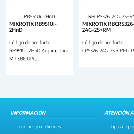
RB951Ui-2HnD
RBCRS326-24G-2S+R
MIKROTIK RB951Ui-
MIKROTIK RBCRS326
2HnD
24G-2S+RM
Código de producto:
Código de producto:
RB951Ui-2HnD Arquitectura:
CRS326-24G-2S + RM CPU
MIPSBE UPC:...
INFORMACIÓN
ATENCIÓN A
Términos y condiciones
Tipos de pa