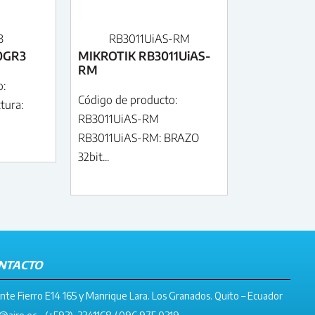
3
RB3011UiAS-RM
0GR3
MIKROTIK RB3011UiAS-
RM
o:
Código de producto:
tura:
RB3011UiAS-RM
RB3011UiAS-RM: BRAZO
32bit...
NTACTO
nte Fierro E14 165 y Manrique Lara. Los Granados. Quito – Ecuador