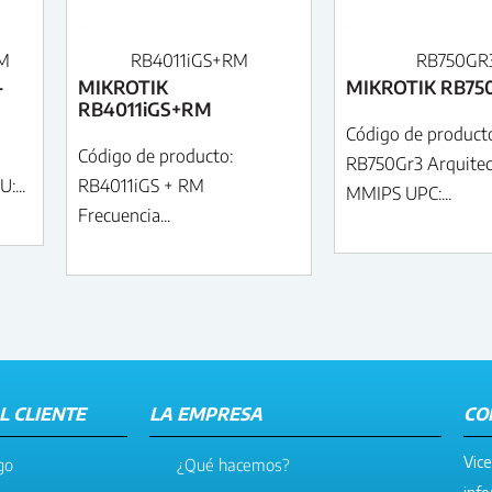
M
RB4011iGS+RM
RB750GR
-
MIKROTIK
MIKROTIK RB75
RB4011iGS+RM
Código de product
Código de producto:
RB750Gr3 Arquitec
:...
RB4011iGS + RM
MMIPS UPC:...
Frecuencia...
L CLIENTE
LA EMPRESA
CO
Vice
go
¿Qué hacemos?