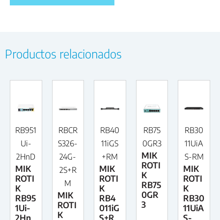
Productos relacionados
RB951
RBCR
RB40
RB75
RB30
Ui-
S326-
11iGS
0GR3
11UiA
MIK
2HnD
24G-
+RM
S-RM
ROTI
MIK
MIK
MIK
2S+R
K
ROTI
ROTI
ROTI
M
RB75
K
K
K
0GR
MIK
RB95
RB4
RB30
3
ROTI
1Ui-
011iG
11UiA
K
2Hn
S+R
S-