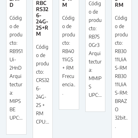
RBC
Códig
D
M
RM
RS32
o de
6-
Códig
Códig
Códig
produ
24G-
o de
o de
o de
2S+R
cto:
M
produ
produ
produ
RB75
cto:
cto:
cto:
0Gr3
Códig
RB951
RB40
RB30
Arqui
o de
Ui-
11iGS
11UiA
tectur
produ
2HnD
+ RM
S-RM
a:
cto:
Arqui
Frecu
RB30
MMIP
CRS32
tectur
encia..
11UiA
S
6-
a:
.
S-RM:
UPC:...
24G-
MIPS
BRAZ
2S +
BE
O
RM
UPC:...
32bit..
CPU:...
.