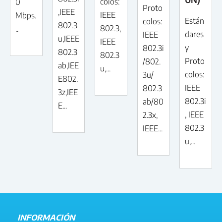
colos:
0
Proto
,IEEE
IEEE
Mbps.
Están
colos:
802.3
802.3,
..
dares
IEEE
u,IEEE
IEEE
y
802.3i
802.3
802.3
Proto
/802.
ab,IEE
u,...
colos:
3u/
E802.
IEEE
802.3
3z,IEE
802.3i
ab/80
E...
, IEEE
2.3x,
802.3
IEEE...
u,...
INFORMACIÓN