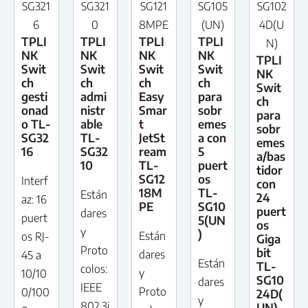
SG321
SG321
SG121
SG105
SG102
6
0
8MPE
(UN)
4D(U
TPLI
TPLI
TPLI
TPLI
N)
NK
NK
NK
NK
TPLI
Swit
Swit
Swit
Swit
NK
ch
ch
ch
ch
Swit
gesti
admi
Easy
para
ch
onad
nistr
Smar
sobr
para
o TL-
able
t
emes
sobr
SG32
TL-
JetSt
a con
emes
16
SG32
ream
5
a/bas
10
TL-
puert
tidor
SG12
os
Interf
con
18M
TL-
Están
24
az: 16
PE
SG10
puert
dares
puert
5(UN
os
y
)
Están
os RJ-
Giga
Proto
bit
dares
45 a
Están
TL-
colos:
y
10/10
SG10
dares
IEEE
Proto
0/100
24D(
y
802.3i
UN)