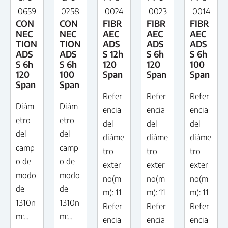
0659
0258
0024
0023
0014
CON
CON
FIBR
FIBR
FIBR
NEC
NEC
AEC
AEC
AEC
TION
TION
ADS
ADS
ADS
ADS
ADS
S 12h
S 6h
S 6h
S 6h
S 6h
120
120
100
120
100
Span
Span
Span
Span
Span
Refer
Refer
Refer
Diám
Diám
encia
encia
encia
etro
etro
del
del
del
del
del
diáme
diáme
diáme
camp
camp
tro
tro
tro
o de
o de
exter
exter
exter
modo
modo
no(m
no(m
no(m
de
de
m): 11
m): 11
m): 11
1310n
1310n
Refer
Refer
Refer
m:...
m:...
encia
encia
encia