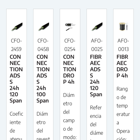
CFO-
CFO-
CFO-
AFO-
AFO-
2459
0458
0254
0025
0013
CON
CON
CON
FIBR
FIBR
NEC
NEC
NEC
AEC
AEC
TION
TION
TION
ADS
DRO
ADS
ADS
DRO
S
P 4h
S
S
P 4h
24h
24h
24h
120
Rang
120
100
Span
Diám
o de
Span
Span
etro
temp
Refer
del
Coefic
Diám
eratur
encia
camp
iente
etro
a
del
o de
de
del
Opera
diáme
modo:
atenu
revest
ción: