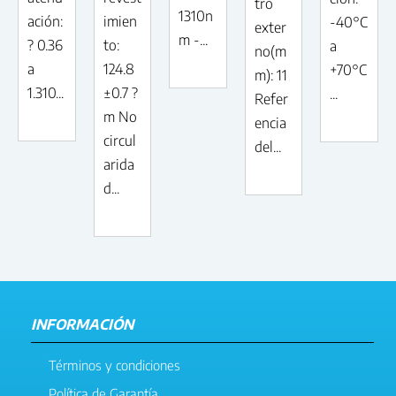
tro
1310n
ación:
imien
-40°C
exter
m -...
? 0.36
to:
a
no(m
a
124.8
+70°C
m): 11
1.310...
±0.7 ?
...
Refer
m No
encia
circul
del...
arida
d...
INFORMACIÓN
Términos y condiciones
Política de Garantía