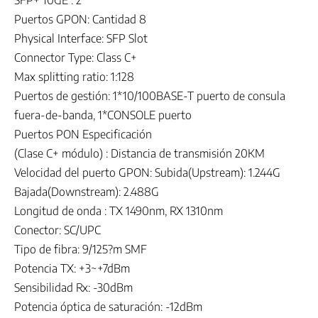
SFP+ 10GE : 2
Puertos GPON: Cantidad 8
Physical Interface: SFP Slot
Connector Type: Class C+
Max splitting ratio: 1:128
Puertos de gestión: 1*10/100BASE-T puerto de consula
fuera-de-banda, 1*CONSOLE puerto
Puertos PON Especificación
(Clase C+ módulo) : Distancia de transmisión 20KM
Velocidad del puerto GPON: Subida(Upstream): 1.244G
Bajada(Downstream): 2.488G
Longitud de onda : TX 1490nm, RX 1310nm
Conector: SC/UPC
Tipo de fibra: 9/125?m SMF
Potencia TX: +3~+7dBm
Sensibilidad Rx: -30dBm
Potencia óptica de saturación: -12dBm