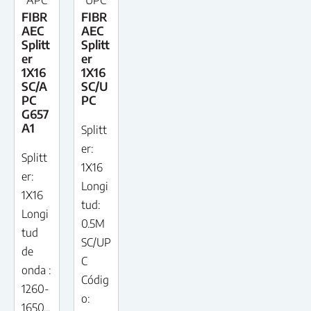
APC
UPC
FIBR
FIBR
AEC
AEC
Splitt
Splitt
er
er
1X16
1X16
SC/A
SC/U
PC
PC
G657
A1
Splitt
er:
Splitt
1X16
er:
Longi
1X16
tud:
Longi
0.5M
tud
SC/UP
de
C
onda :
Códig
1260-
o:
1650...