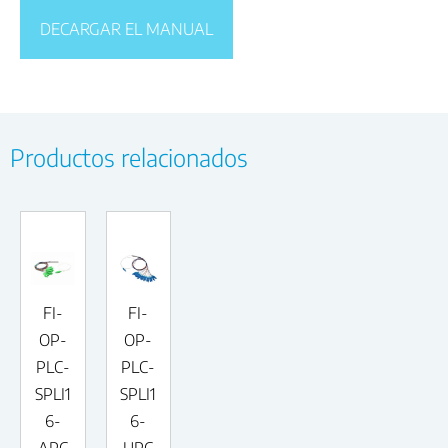
DECARGAR EL MANUAL
Productos relacionados
FI-
FI-
OP-
OP-
PLC-
PLC-
SPLI1
SPLI1
6-
6-