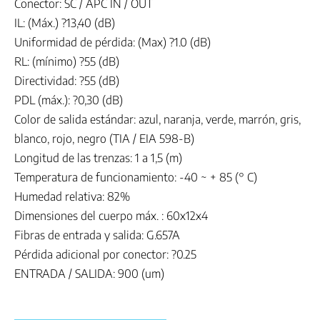
Conector: SC / APC IN / OUT
IL: (Máx.) ?13,40 (dB)
Uniformidad de pérdida: (Max) ?1.0 (dB)
RL: (mínimo) ?55 (dB)
Directividad: ?55 (dB)
PDL (máx.): ?0,30 (dB)
Color de salida estándar: azul, naranja, verde, marrón, gris,
blanco, rojo, negro (TIA / EIA 598-B)
Longitud de las trenzas: 1 a 1,5 (m)
Temperatura de funcionamiento: -40 ~ + 85 (° C)
Humedad relativa: 82%
Dimensiones del cuerpo máx. : 60x12x4
Fibras de entrada y salida: G.657A
Pérdida adicional por conector: ?0.25
ENTRADA / SALIDA: 900 (um)