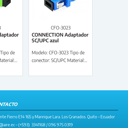
3
CFO-3023
aptador
CONNECTION Adaptador
SC/UPC azul
Tipo de
Modelo: CFO-3023 Tipo de
terial:...
conector: SC/UPC Material:...
NTACTO
nte Fierro E14 165 y Manrique Lara. Los Granados. Quito – Ecuador
@aire.ec
– (+593) 3341168 / 096 975 0319