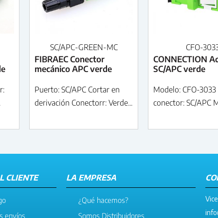
SC/APC-GREEN-MC
CFO-303
FIBRAEC Conector
CONNECTION Ad
de
mecánico APC verde
SC/APC verde
r:
Puerto: SC/APC Cortar en
Modelo: CFO-3033 
.
derivación Conectorr: Verde...
conector: SC/APC Ma
L CLIENTE
LA EMPRESA
CO
Vice
go
¿Qué hacemos?
info
os envíos
Somos Distribuidores