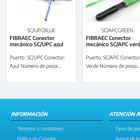
SC/UPCBLUE
SC/APCGREEN
FIBRAEC Conector
FIBRAEC Conector
mecánico SC/UPC azul
mecánico SC/APC ver
Puerto: SC/UPC Conector:
Puerto: SC/APC Conector
Azul Número de pieza:...
Verde Número de pieza:..
INFORMACIÓN
ATENCIÓN A
Términos y condiciones
Tipos de pa
Política de Garantía
Acerca de l